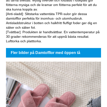
att tårna svettas. Mysig överdel och fotbädd i fuskpäls gör
fötterna mysiga och de kramar om fötterna perfekt för att du
ska kunna koppla av.
[Anti-sladd]: Slitstarka vattentäta TPR-sulor gör dessa
damtofflor perfekta för inomhus- och utomhusbruk.
Antisladdstruktur i botten och halkfritt fluffigt foder ger dig en
säker och säker fot.
[Tvättbar]: Produkten är handtvättbar. En vattentemperatur på
30 grader rekommenderas för att uppnå bästa resultat.
Lufttorka och platttorka.
Fler bilder på Damtofflor med öppen tå