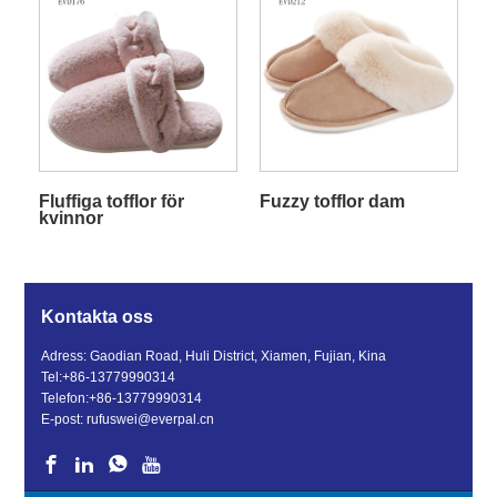
Fluffiga tofflor för
Fuzzy tofflor dam
kvinnor
Kontakta oss
Adress: Gaodian Road, Huli District, Xiamen, Fujian, Kina
Tel:
+86-13779990314
Telefon:
+86-13779990314
E-post:
rufuswei@everpal.cn