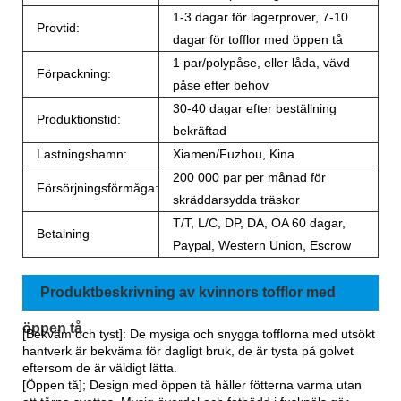
1-3 dagar för lagerprover, 7-10
Provtid:
dagar för tofflor med öppen tå
1 par/polypåse, eller låda, vävd
Förpackning:
påse efter behov
30-40 dagar efter beställning
Produktionstid:
bekräftad
Lastningshamn:
Xiamen/Fuzhou, Kina
200 000 par per månad för
Försörjningsförmåga:
skräddarsydda träskor
T/T, L/C, DP, DA, OA 60 dagar,
Betalning
Paypal, Western Union, Escrow
Produktbeskrivning av kvinnors tofflor med
öppen tå
[Bekväm och tyst]: De mysiga och snygga tofflorna med utsökt
hantverk är bekväma för dagligt bruk, de är tysta på golvet
eftersom de är väldigt lätta.
[Öppen tå]; Design med öppen tå håller fötterna varma utan