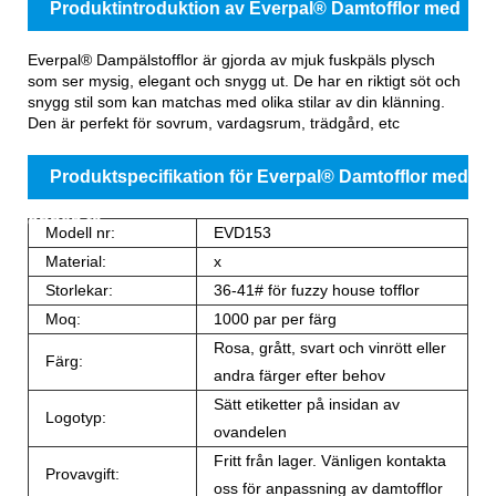
Produktintroduktion av Everpal® Damtofflor med
öppen tå
Everpal® Dampälstofflor är gjorda av mjuk fuskpäls plysch
som ser mysig, elegant och snygg ut. De har en riktigt söt och
snygg stil som kan matchas med olika stilar av din klänning.
Den är perfekt för sovrum, vardagsrum, trädgård, etc
Produktspecifikation för Everpal® Damtofflor med
öppen tå
Modell nr:
EVD153
Material:
x
Storlekar:
36-41# för fuzzy house tofflor
Moq:
1000 par per färg
Rosa, grått, svart och vinrött eller
Färg:
andra färger efter behov
Sätt etiketter på insidan av
Logotyp:
ovandelen
Fritt från lager. Vänligen kontakta
Provavgift:
oss för anpassning av damtofflor