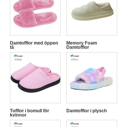
Damtofflor med öppen
Memory Foam
tå
Damtofflor
Tofflor i bomull för
Damtofflor i plysch
kvinnor