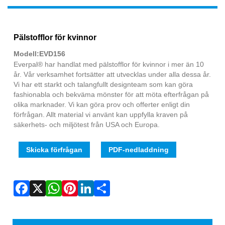
Fac
X
Wha
Pint
Link
Sha
Pälstofflor för kvinnor
Modell:EVD156
Everpal® har handlat med pälstofflor för kvinnor i mer än 10
år. Vår verksamhet fortsätter att utvecklas under alla dessa år.
Vi har ett starkt och talangfullt designteam som kan göra
fashionabla och bekväma mönster för att möta efterfrågan på
olika marknader. Vi kan göra prov och offerter enligt din
förfrågan. Allt material vi använt kan uppfylla kraven på
säkerhets- och miljötest från USA och Europa.
Skicka förfrågan
PDF-nedladdning