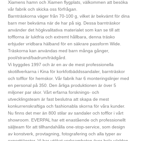
Xiamens hamn och Xiamen flygplats, välkommen att besöka
vår fabrik och skicka oss förfrågan.
Barnträskorna väger från 70-100 g, vilket är bekvämt för dina
barn mer bekväma när de har på sig. Dessa barnträskor
använder det högkvalitativa materialet som kan se till att
tofflorna är luktfria och extremt hållbara, denna träsko
erbjuder vridbara hälband för en säkrare passform Wide.
Träskorna kan användas med barn många gånger,
pool/strand/badrum/trädgård.
Vi byggdes 1997 och är en av de mest professionella
skotillverkarna i Kina för korkfotbäddssandaler, barnträskor
och tofflor för hemskor. Vår fabrik har 6 monteringslinjer med
en personal på 350. Den årliga produktionen är över 5
miljoner par skor. Vårt erfarna forsknings- och
utvecklingsteam är fast beslutna att skapa de mest
konkurrenskraftiga och fashionabla skorna för våra kunder.
Nu finns det mer än 800 stilar av sandaler och tofflor i vårt
showroom. EVERPAL har ett enastående och professionellt
säljteam för att tillhandahålla one-stop-service, som design
av konstverk, provtagning, fotografering och alla typer av
exporttjänster. Vi har utökat verksamheten över hela världen.