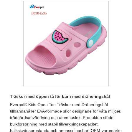
Träskor med öppen tå för barn med dräneringshål
Everpal® Kids Open Toe Träskor med Dräneringshål
tillhandahåller EVA-formade skor designade för våta miljöer,
trädgårdsanvändning och utomhuslek. Produkten stöder
bulkförsörjning med stabil tillverkningskapacitet,
halkskyddsprestanda och anpassningsbart OEM-varumärke