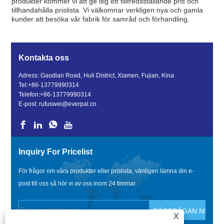
produkter kommer vi att ge dig ett tillfredsställande pris och
tillhandahålla prislista. Vi välkomnar verkligen nya och gamla
kunder att besöka vår fabrik för samråd och förhandling.
Kontakta oss
Adress: Gaodian Road, Huli District, Xiamen, Fujian, Kina
Tel:
+86-13779990314
Telefon:
+86-13779990314
E-post:
rufuswei@everpal.cn
Inquiry For Pricelist
För frågor om våra produkter eller prislista, vänligen lämna din e-
post till oss så hör vi av oss inom 24 timmar.
X