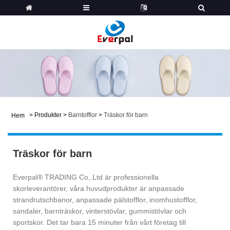
>
Produkter
>
Barntofflor
>
Träskor för barn
Hem
Träskor för barn
Everpal® TRADING Co,.Ltd är professionella
skorleverantörer, våra huvudprodukter är anpassade
strandrutschbanor, anpassade pälstofflor, inomhustofflor,
sandaler, barnträskor, vinterstövlar, gummistövlar och
sportskor. Det tar bara 15 minuter från vårt företag till