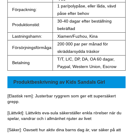
1 par/polypåse, eller låda, vävd
Förpackning:
påse efter behov
30-40 dagar efter beställning
Produktionstid:
bekräftad
Lastningshamn:
Xiamen/Fuzhou, Kina
200 000 par per månad för
Försörjningsförmåga:
skräddarsydda träskor
T/T, L/C, DP, DA, OA 60 dagar,
Betalning
Paypal, Western Union, Escrow
Produktbeskrivning av Kids Sandals Girl
[Elastisk rem]: Justerbar ryggrem som ger ett supersäkert
grepp.
[Lättvikt]: Lättvikts eva-sula säkerställer enkla rörelser när du
spelar, vandrar och i allmänhet njuter av livet
[Säker]: Oavsett hur aktiv dina barns dag är, var säker på att