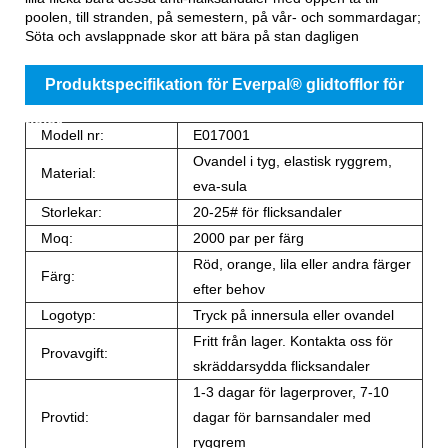
poolen, till stranden, på semestern, på vår- och sommardagar;
Söta och avslappnade skor att bära på stan dagligen
Produktspecifikation för Everpal® glidtofflor för
tjejer
Modell nr:
E017001
Ovandel i tyg, elastisk ryggrem,
Material:
eva-sula
Storlekar:
20-25# för flicksandaler
Moq:
2000 par per färg
Röd, orange, lila eller andra färger
Färg:
efter behov
Logotyp:
Tryck på innersula eller ovandel
Fritt från lager. Kontakta oss för
Provavgift:
skräddarsydda flicksandaler
1-3 dagar för lagerprover, 7-10
Provtid:
dagar för barnsandaler med
ryggrem