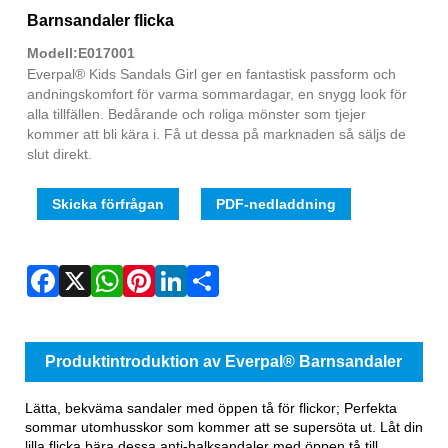
Fac
X
Wha
Pint
Link
Sha
Barnsandaler flicka
Modell:E017001
Everpal® Kids Sandals Girl ger en fantastisk passform och
andningskomfort för varma sommardagar, en snygg look för
alla tillfällen. Bedårande och roliga mönster som tjejer
kommer att bli kära i. Få ut dessa på marknaden så säljs de
slut direkt.
Skicka förfrågan
PDF-nedladdning
Produktintroduktion av Everpal® Barnsandaler
flicka
Lätta, bekväma sandaler med öppen tå för flickor; Perfekta
sommar utomhusskor som kommer att se supersöta ut. Låt din
lilla flicka bära dessa anti-halksandaler med öppen tå till