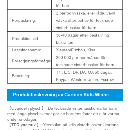
för barn
1 par/polyväska, eller låda, vävd
Förpackning:
väska efter behov för tecknade
vinterhusskor för barn
30-40 dagar efter beställning
Produktionstid:
bekräftad
Lastningshamn:
Xiamen/Fuzhou, Kina
200 000 par per månad för
Försörjningsförmåga:
tecknade vinterhusskor för barn
T/T, L/C, DP, DA, OA 60 dagar,
Betalning:
Paypal, Western Union, Escrow
Produktbeskrivning av Cartoon Kids Winter
House Shoes
【Ovandel i plysch】: De tecknade vinterhusskorna för barn
med långa plyschskenor gör att barnens fötter alltid är varma
under snödagar.
【TPR-yttersula】: Yttersulan på kdis vinterhusskor i kartong