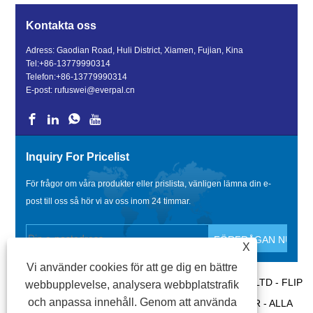
Kontakta oss
Adress: Gaodian Road, Huli District, Xiamen, Fujian, Kina
Tel:
+86-13779990314
Telefon:
+86-13779990314
E-post:
rufuswei@everpal.cn
Inquiry For Pricelist
För frågor om våra produkter eller prislista, vänligen lämna din e-
post till oss så hör vi av oss inom 24 timmar.
X
Vi använder cookies för att ge dig en bättre
COPYRIGHT © 2022 XIAMEN EVERPAL TRADE CO., LTD - FLIP
webbupplevelse, analysera webbplatstrafik
och anpassa innehåll. Genom att använda
FLOPS, SANDALS TOFFLOR, GLIDERNA TOFFLOR - ALLA