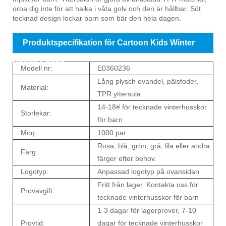
oroa dig inte för att halka i våta golv och den är hållbar. Söt
tecknad design lockar barn som bär den hela dagen.
Produktspecifikation för Cartoon Kids Winter
House Shoes
Modell nr:
E0360236
Lång plysch ovandel, pälsfoder,
Material:
TPR yttersula
14-18# för tecknade vinterhusskor
Storlekar:
för barn
Moq:
1000 par
Rosa, blå, grön, grå, lila eller andra
Färg:
färger efter behov.
Logotyp:
Anpassad logotyp på ovansidan
Fritt från lager. Kontakta oss för
Provavgift:
tecknade vinterhusskor för barn
1-3 dagar för lagerprover, 7-10
Provtid:
dagar för tecknade vinterhusskor