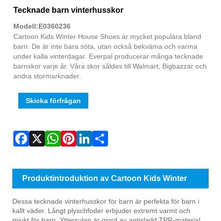
Fac
X
Wha
Pint
Link
Sha
Tecknade barn vinterhusskor
Modell:E0360236
Cartoon Kids Winter House Shoes är mycket populära bland
barn. De är inte bara söta, utan också bekväma och varma
under kalla vinterdagar. Everpal producerar många tecknade
barnskor varje år. Våra skor såldes till Walmart, Bigbazzar och
andra stormarknader.
Skicka förfrågan
Produktintroduktion av Cartoon Kids Winter
House Shoes
Dessa tecknade vinterhusskor för barn är perfekta för barn i
kallt väder. Långt plyschfoder erbjuder extremt varmt och
mjukt för barn. Yttersulan är gjord av antisladd TPR-material,