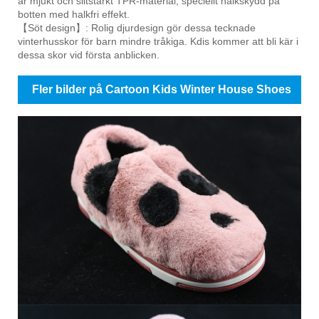
är mjukt och slitstarkt TPR-material, speciellt halkskydd på
botten med halkfri effekt.
【Söt design】: Rolig djurdesign gör dessa tecknade
vinterhusskor för barn mindre tråkiga. Kdis kommer att bli kär i
dessa skor vid första anblicken.
Fler bilder på Cartoon Kids Winter House Shoes